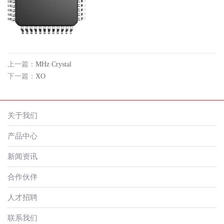
上一篇：
MHz Crystal
下一篇：
XO
关于我们
产品中心
新闻资讯
合作伙伴
人才招聘
联系我们