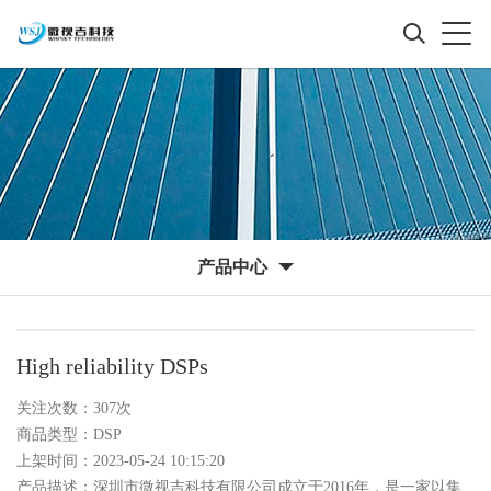
产品中心
High reliability DSPs
关注次数：307次
商品类型：DSP
上架时间：2023-05-24 10:15:20
产品描述：深圳市微视吉科技有限公司成立于2016年，是一家以集